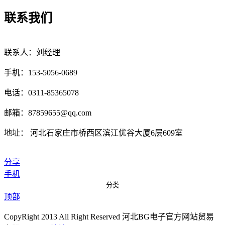
联系我们
联系人：刘经理
手机：153-5056-0689
电话：0311-85365078
邮箱：87859655@qq.com
地址： 河北石家庄市桥西区滨江优谷大厦6层609室
分享
手机
分类
顶部
CopyRight 2013 All Right Reserved 河北BG电子官方网站贸易