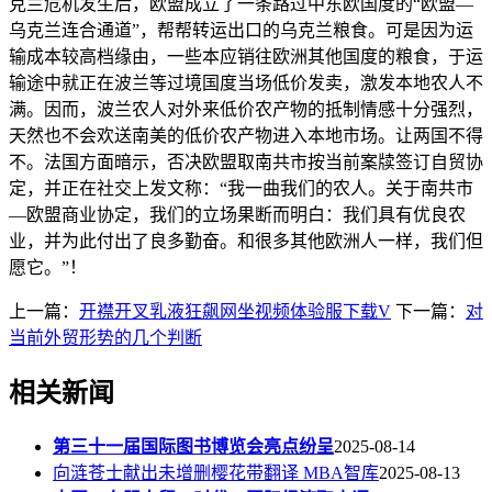
克兰危机发生后，欧盟成立了一条路过中东欧国度的“欧盟—
乌克兰连合通道”，帮帮转运出口的乌克兰粮食。可是因为运
输成本较高档缘由，一些本应销往欧洲其他国度的粮食，于运
输途中就正在波兰等过境国度当场低价发卖，激发本地农人不
满。因而，波兰农人对外来低价农产物的抵制情感十分强烈，
天然也不会欢送南美的低价农产物进入本地市场。让两国不得
不。法国方面暗示，否决欧盟取南共市按当前案牍签订自贸协
定，并正在社交上发文称：“我一曲我们的农人。关于南共市
—欧盟商业协定，我们的立场果断而明白：我们具有优良农
业，并为此付出了良多勤奋。和很多其他欧洲人一样，我们但
愿它。”！
上一篇：
开襟开叉乳液狂飙网坐视频体验服下载V
下一篇：
对
当前外贸形势的几个判断
相关新闻
第三十一届国际图书博览会亮点纷呈
2025-08-14
向涟苍士献出未增删樱花带翻译 MBA智库
2025-08-13