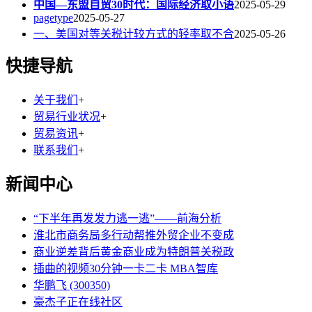
中国—东盟自贸30时代：国际经济取小语
2025-05-29
pagetype
2025-05-27
一、美国对等关税计较方式的轻率取不合
2025-05-26
快捷导航
关于我们
+
贸易行业状况
+
贸易资讯
+
联系我们
+
新闻中心
“下半年再发发力逃一逃”——前海分析
淮北市商务局多行动帮推外贸企业不变成
商业逆差背后黄金商业成为特朗普关税政
插曲的视频30分钟一卡二卡 MBA智库
华鹏飞 (300350)
豪杰子正在线社区