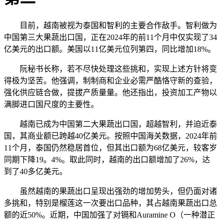
目前，越南被视为泰国和智利的主要合作敌手。智利做为
中国第三大果蔬出口国，正在2024年的前11个月中仅实现了34
亿美元的出口额。美国以11亿美元位列第四，同比增加18%。
阮秘书长称，若不尽快处理这些挑和，实现上述方针将变
得极为坚苦。他强调，制制商和企业必需严酷恪守新的查验，
强化供应链合做，提拔产质量量。他还指出，投资加工产物以
满脚进口国尺度的主要性。
越南已成为中国第二大果蔬出口国，超越智利，并迫近泰
国，其商业额已跨越40亿美元。按照中国海关数据，2024年前
11个月，泰国仍然稳居首位，但其出口额为68亿美元，较客岁
同期下降19。4%。取此同时，越南的出口额增加了26%，达
到了40多亿美元。
虽然越南的果蔬出口呈现出强劲的增加势头，但仍面对诸
多挑和，特别是榴莲这一次要出口品种，其占越南果蔬出口总
额的近50%。近期，中国加强了对镉和Auramine O（一种潜正