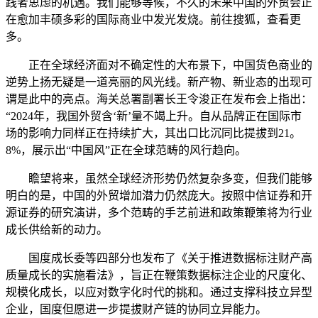
践者思虑的机遇。我们能够等候，不久的未来中国的外贸会正
在愈加丰硕多彩的国际商业中发光发烧。前往搜狐，查看更
多。
正在全球经济面对不确定性的大布景下，中国货色商业的
逆势上扬无疑是一道亮丽的风光线。新产物、新业态的出现可
谓是此中的亮点。海关总署副署长王令浚正在发布会上指出：
“2024年，我国外贸含‘新’量不竭上升。自从品牌正在国际市
场的影响力同样正在持续扩大，其出口比沉同比提拔到21。
8%，展示出“中国风”正在全球范畴的风行趋向。
瞻望将来，虽然全球经济形势仍然复杂多变，但我们能够
明白的是，中国的外贸增加潜力仍然庞大。按照中信证券和开
源证券的研究演讲，多个范畴的手艺前进和政策鞭策将为行业
成长供给新的动力。
国度成长委等四部分也发布了《关于推进数据标注财产高
质量成长的实施看法》，旨正在鞭策数据标注企业的尺度化、
规模化成长，以应对数字化时代的挑和。通过支撑科技立异型
企业，国度但愿进一步提拔财产链的协同立异能力。