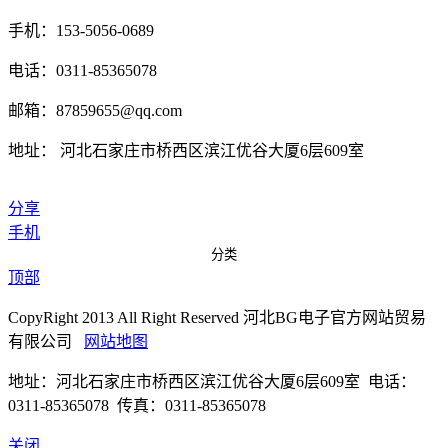
手机：153-5056-0689
电话：0311-85365078
邮箱：87859655@qq.com
地址： 河北石家庄市桥西区滨江优谷大厦6层609室
分享
手机
分类
顶部
CopyRight 2013 All Right Reserved 河北BG电子官方网站贸易
有限公司
网站地图
地址：河北石家庄市桥西区滨江优谷大厦6层609室 电话：
0311-85365078 传真：0311-85365078
关闭