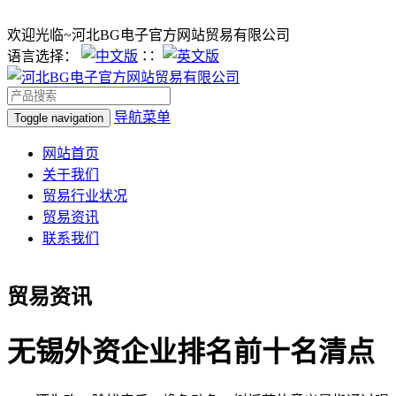
欢迎光临~河北BG电子官方网站贸易有限公司
语言选择：
∷
导航菜单
Toggle navigation
网站首页
关于我们
贸易行业状况
贸易资讯
联系我们
贸易资讯
无锡外资企业排名前十名清点