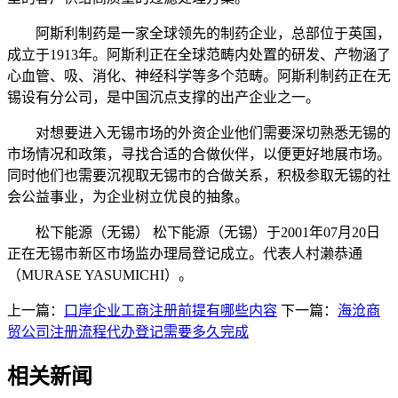
阿斯利制药是一家全球领先的制药企业，总部位于英国，
成立于1913年。阿斯利正在全球范畴内处置的研发、产物涵了
心血管、吸、消化、神经科学等多个范畴。阿斯利制药正在无
锡设有分公司，是中国沉点支撑的出产企业之一。
对想要进入无锡市场的外资企业他们需要深切熟悉无锡的
市场情况和政策，寻找合适的合做伙伴，以便更好地展市场。
同时他们也需要沉视取无锡市的合做关系，积极参取无锡的社
会公益事业，为企业树立优良的抽象。
松下能源（无锡） 松下能源（无锡）于2001年07月20日
正在无锡市新区市场监办理局登记成立。代表人村濑恭通
（MURASE YASUMICHI）。
上一篇：
口岸企业工商注册前提有哪些内容
下一篇：
海沧商
贸公司注册流程代办登记需要多久完成
相关新闻