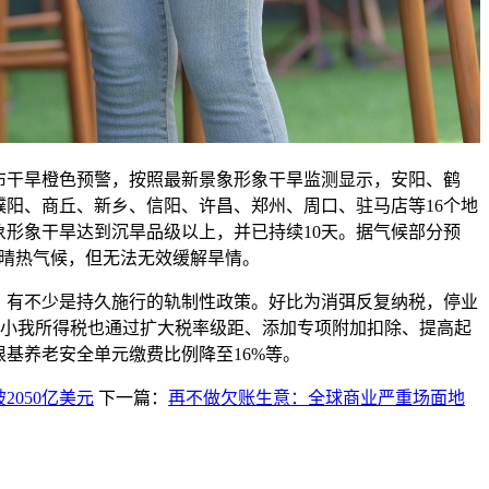
布干旱橙色预警，按照最新景象形象干旱监测显示，安阳、鹤
濮阳、商丘、新乡、信阳、许昌、郑州、周口、驻马店等16个地
象形象干旱达到沉旱品级以上，并已持续10天。据气候部分预
温晴热气候，但无法无效缓解旱情。
有不少是持久施行的轨制性政策。好比为消弭反复纳税，停业
%；小我所得税也通过扩大税率级距、添加专项附加扣除、提高起
基养老安全单元缴费比例降至16%等。
2050亿美元
下一篇：
再不做欠账生意：全球商业严重场面地